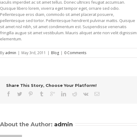
iaculis imperdiet ac sit amet tellus. Donec ultrices feugiat accumsan.
Quisque libero lorem, viverra eget tempor eget, ornare sed odio.
Pellentesque eros diam, commodo sit amet placerat posuere,
pellentesque sed tortor. Pellentesque hendrerit pulvinar mattis. Quisque
sit amet nisl nibh, sit amet condimentum est. Suspendisse venenatis
fringilla augue sit amet vestibulum. Mauris aliquet ante non velit dignissim
elementum.
By
admin
|
May 3rd, 2011
|
Blog
|
0 Comments
Share This Story, Choose Your Platform!
About the Author: 
admin